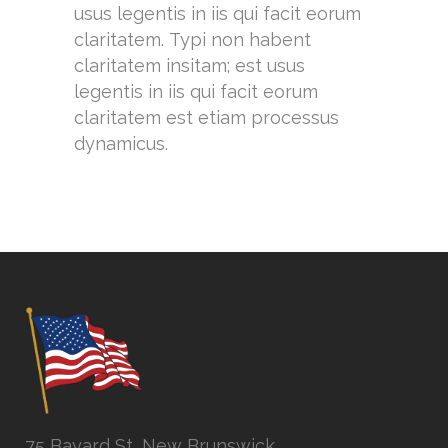
usus legentis in iis qui facit eorum
claritatem. Typi non habent
claritatem insitam; est usus
legentis in iis qui facit eorum
claritatem est etiam processus
dynamicus.
75 Bayard St, New Brunswick,